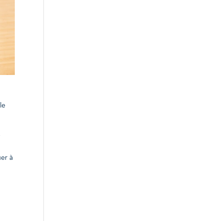
le
e
uer à