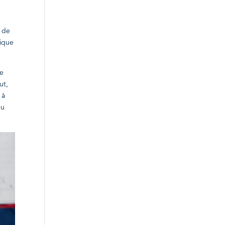
e de
sique
te
ut,
 à
eu