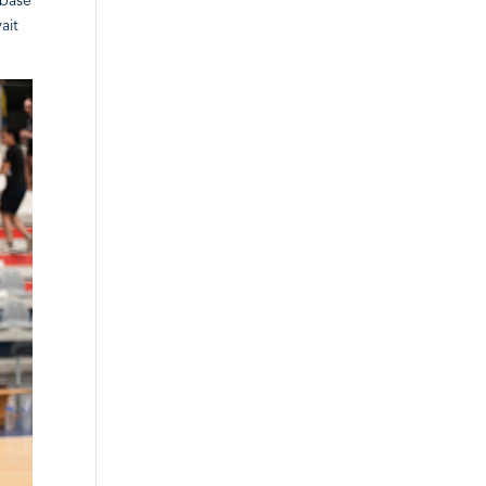
 base
ait