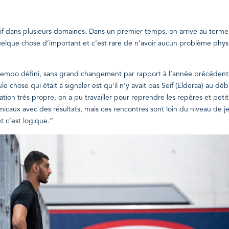
itif dans plusieurs domaines. Dans un premier temps, on arrive au term
uelque chose d’important et c’est rare de n’avoir aucun problème phy
le tempo défini, sans grand changement par rapport à l’année précéden
ule chose qui était à signaler est qu’il n’y avait pas Seif (Elderaa) au déb
ation très propre, on a pu travailler pour reprendre les repères et petit
micaux avec des résultats, mais ces rencontres sont loin du niveau de j
t c’est logique.”