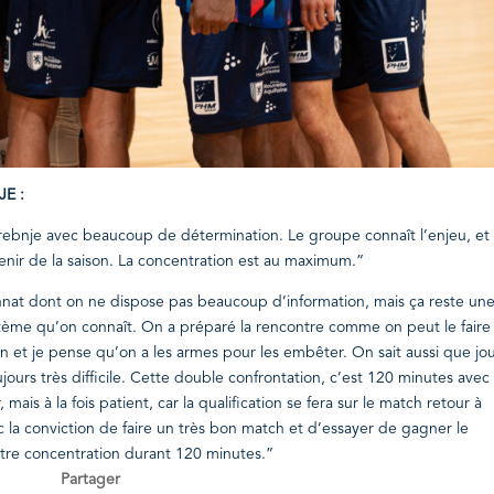
E :
rebnje avec beaucoup de détermination. Le groupe connaît l’enjeu, et 
’avenir de la saison. La concentration est au maximum.”
nat dont on ne dispose pas beaucoup d’information, mais ça reste un
stème qu’on connaît. O
n a préparé la rencontre comme on peut le faire
n et je pense qu’on a les armes pour les embêter. On sait aussi que jo
ours très difficile. Cette double confrontation, c’est 120 minutes avec
mais à la fois patient, car la qualification se fera sur le match retour à
c la conviction de faire un très bon match et d’essayer de gagner le
otre concentration durant 120 minutes.”
Partager