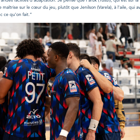
ndes facilités d’adaptation. Je pense que Faruk (Yusuf), qui est sur la
maîtrise sur le cœur du jeu, plutôt que Jenilson (Varela), à l’aile, qui av
c ce qu’on fait.”