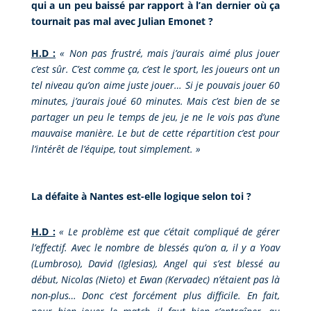
qui a un peu baissé par rapport à l’an dernier où ça
tournait pas mal avec Julian Emonet ?
H.D :
«
Non pas frustré, mais j’aurais aimé plus jouer
c’est sûr. C’est comme ça, c’est le sport, les joueurs ont un
tel niveau qu’on aime juste jouer… Si je pouvais jouer 60
minutes, j’aurais joué 60 minutes. Mais c’est bien de se
partager un peu le temps de jeu, je ne le vois pas d’une
mauvaise manière. Le but de cette répartition c’est pour
l’intérêt de l’équipe, tout simplement.
»
La défaite à Nantes est-elle logique selon toi ?
H.D :
«
Le problème est que c’était compliqué de gérer
l’effectif. Avec le nombre de blessés qu’on a, il y a Yoav
(Lumbroso), David (Iglesias), Angel qui s’est blessé au
début, Nicolas (Nieto) et Ewan (Kervadec) n’étaient pas là
non-plus… Donc c’est forcément plus difficile. En fait,