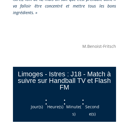
va falloir être concentré et mettre tous les bons
ingrédients.
»
M.Benoist-Fritsch
Limoges - Istres : J18 - Match à
suivre sur Handball TV et Flash
FM
:
:
:
Jour(s)
Heure(s)
Minute(
Second
s)
e(s)