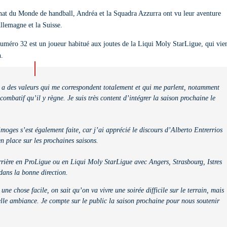
nnat du Monde de handball, Andréa et la Squadra Azzurra ont vu leur aventure
llemagne et la Suisse.
 numéro 32 est un joueur habitué aux joutes de la Liqui Moly StarLigue, qui vie
n.
i a des valeurs qui me correspondent totalement et qui me parlent, notamment
t combatif qu’il y règne. Je suis très content d’intégrer la saison prochaine le
imoges s’est également faite, car j’ai apprécié le discours d’Alberto Entrerrios
en place sur les prochaines saisons.
rrière en ProLigue ou en Liqui Moly StarLigue avec Angers, Strasbourg, Istres
 dans la bonne direction.
ne chose facile, on sait qu’on va vivre une soirée difficile sur le terrain, mais
belle ambiance. Je compte sur le public la saison prochaine pour nous soutenir