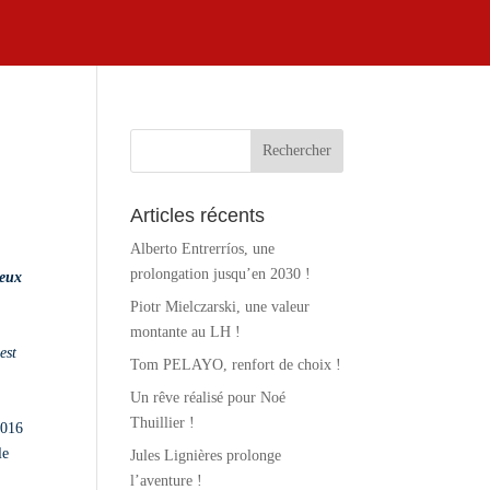
CONTACT
SS
Articles récents
Alberto Entrerríos, une
prolongation jusqu’en 2030 !
deux
Piotr Mielczarski, une valeur
montante au LH !
est
Tom PELAYO, renfort de choix !
Un rêve réalisé pour Noé
Thuillier !
2016
le
Jules Lignières prolonge
l’aventure !