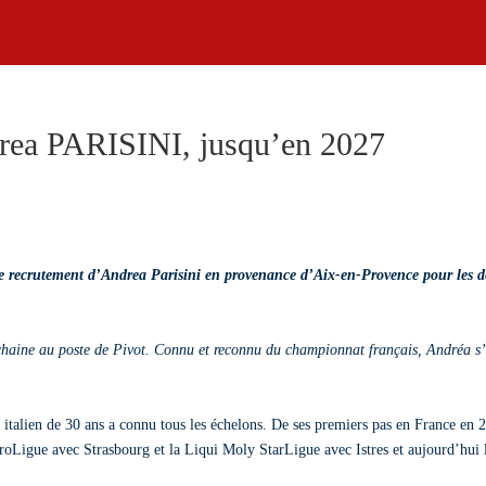
LH
ACTUALITÉS
BILLETTERIE
BOUTIQUE
BUSINE
ndrea PARISINI, jusqu’en 2027
e recrutement d’Andrea Parisini en provenance d’Aix-en-Provence pour les 
haine au poste de Pivot. Connu et reconnu du championnat français, Andréa s’
 italien de 30 ans a connu tous les échelons. De ses premiers pas en France en 
roLigue avec Strasbourg et la Liqui Moly StarLigue avec Istres et aujourd’hui 