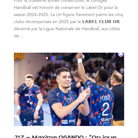
Pour la troisième année consécutive, le Limoges
Handball est honoré de conserver le Label Or pour la
saison 2024-2025. Le LH figure fièrement parmi les cinq
clubs récompensés en 2025 par le 𝗟𝗔𝗕𝗘𝗟 𝗖𝗟𝗨𝗕 𝗢𝗥
décerné par la Ligue Nationale de Handball, aux côtés
de...
J17 – Maxime OGANDO : “On joue