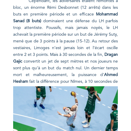
Cependant, les adversaires étaient remontés à
bloc, un énorme Rémi Desbonnet (12 arrêts) dans les
buts en première période et un efficace
Mohammad
Sanad (8 buts)
dominaient une défense du LH parfois
trop attentiste. Poussifs, mais jamais noyés, le LH
achevait la première période sur un but de Jérémy Suty,
mené que de 3 points à la pause (15-12). Au retour des
vestiaires, Limoges n’est jamais loin et l’écart oscille
entre 2 et 3 points. Mais à 30 secondes de la fin,
Dragan
Gajic
convertit un jet de sept mètres et nos joueurs ne
sont plus qu’à un but du match nul. Un dernier temps
mort et malheureusement, la puissance d’
Ahmed
Hesham
fait la différence pour Nîmes, à 10 secondes de
la fin… 30-28 pour l’USAM.