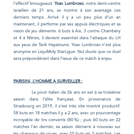
l’effectif limougeaud.
Yoav Lumbroso
, notre demi-centre
israélien de 21 ans, se montre à son avantage ces
derniers temps. Arrivé il y a un peu plus d’un an
maintenant, il performe par ses appuis électriques et sa
vision de jeu démente. 6 buts à Aix, 3 contre Chambéry
et 4 à Nîmes, il devient essentiel dans l’attaque du LH
aux yeux de Tarik Hayatoune. Yoav Lumbroso n’est plus
anonyme en LiquiMoly StarLigue. Nul doute que ce duel
sera prépondérant dans l’issue de ce match à enjeu.
PARISINI, L’HOMME A SURVEILLER :
Le pivot italien de 26 ans en est à sa troisième
saison dans l’élite française. En provenance de
Strasbourg en 2019, il s’est très vite montré productif.
58 buts en 18 matches il y a 2 ans, avec un pourcentage
incroyable de tirs convertis (80 %) ; puis 60 buts en 22
matches l’an dernier, sa saison démarre à nouveau sur
les chapeaux de roues, avec 10 buts en 2 matches. Les