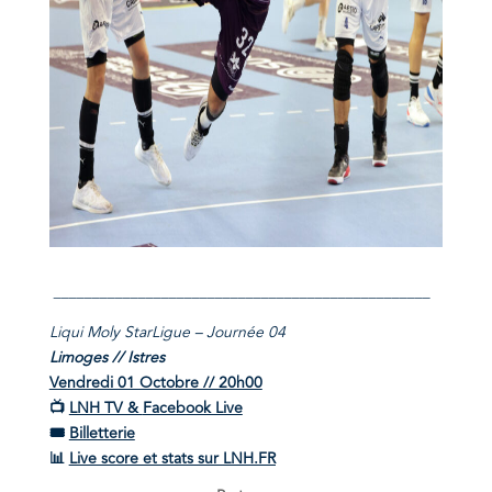
_________________________________________________
Liqui Moly StarLigue – Journée 04
Limoges // Istres
Vendredi 01 Octobre // 20h00
📺
LNH TV &
Facebook Live
🎟
Billetterie
📊
Live score et stats sur
LNH.FR